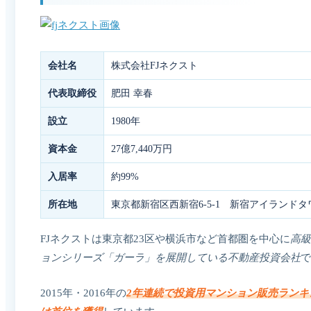
会社名
株式会社FJネクスト
代表取締役
肥田 幸春
設立
1980年
資本金
27億7,440万円
入居率
約99%
所在地
東京都新宿区西新宿6-5-1 新宿アイランドタワ
FJネクストは東京都23区や横浜市など首都圏を中心に
高級
ョンシリーズ「ガーラ」を展開している不動産投資会社
で
2015年・2016年の
2年連続で投資用マンション販売ランキ