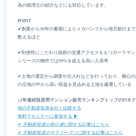
為の税理士の紹介などにも対応しています。
POINT
✔︎創業から38年の蓄積によりメガバンクから地方銀行まで
数えるほど
✔︎利便性にこだわり抜群の交通アクセスをもつガーラマン
シリーズの物件では99%を超える高い入居率
✔︎土地の選定から調査や仕入れなどを行っており、都心の
の立地の中から高い収益を見込める土地を厳選している
↓2年連続投資用マンション販売ランキングトップのFJネク
他の不動産投資会社と比較する
無料でセミナーに参加する ▶︎
✔︎
不動産投資の初心者
に関する記事はこちら
✔︎
不動産投資のサラリーマン
に関する記事はこちら