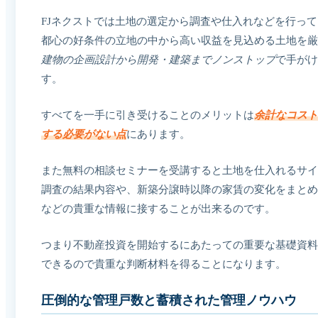
FJネクストでは土地の選定から調査や仕入れなどを行っ
都心の好条件の立地の中から高い収益を見込める土地を厳
建物の企画設計から開発・建築までノンストップ
で手がけ
す。
すべてを一手に引き受けることのメリットは
余計なコスト
する必要がない点
にあります。
また無料の相談セミナーを受講すると土地を仕入れるサイ
調査の結果内容や、新築分譲時以降の家賃の変化をまとめ
などの貴重な情報に接することが出来るのです。
つまり不動産投資を開始するにあたっての重要な基礎資料
できるので貴重な判断材料を得ることになります。
圧倒的な管理戸数と蓄積された管理ノウハウ