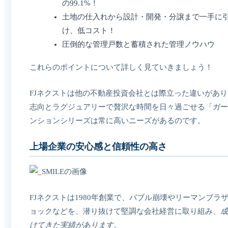
の99.1%！
土地の仕入れから設計・開発・分譲まで一手に
け、低コスト！
圧倒的な管理戸数と蓄積された管理ノウハウ
これらのポイントについて詳しく見ていきましょう！
FJネクストは他の不動産投資会社とは際立った違いがあ
志向とラグジュアリーで贅沢な時間を日々過ごせる「ガー
ンションシリーズは常に高いニーズがあるのです。
上場企業の安心感と信頼性の高さ
FJネクストは1980年創業で、バブル崩壊やリーマンブラ
ョックなどを、潜り抜けて堅調な会社経営に取り組み、
成
けてきた実績があります。