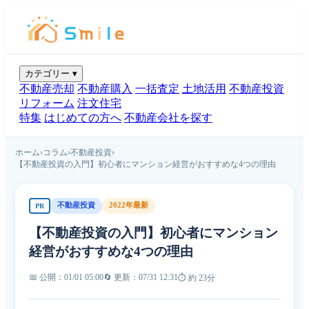
カテゴリー
▾
不動産売却
不動産購入
一括査定
土地活用
不動産投資
リフォーム
注文住宅
特集
はじめての方へ
不動産会社を探す
ホーム
›
コラム
›
不動産投資
›
【不動産投資の入門】初心者にマンション経営がおすすめな4つの理由
不動産投資
2022年最新
PR
【不動産投資の入門】初心者にマンション
経営がおすすめな4つの理由
📅 公開：01/01 05:00
🔄 更新：07/31 12:31
⏱ 約 23分